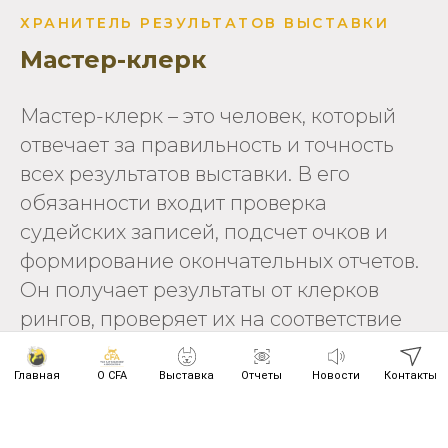
ХРАНИТЕЛЬ РЕЗУЛЬТАТОВ ВЫСТАВКИ
Мастер-клерк
Мастер-клерк – это человек, который
отвечает за правильность и точность
всех результатов выставки. В его
обязанности входит проверка
судейских записей, подсчет очков и
формирование окончательных отчетов.
Он получает результаты от клерков
рингов, проверяет их на соответствие
правилам и исправляет возможные
ошибки. От его внимательности
Главная
О CFA
Выставка
Отчеты
Новости
Контакты
зависит, чтобы награды и титулы были
присуждены корректно.