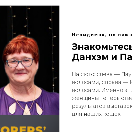
Невидимая, но важ
Знакомьтесь
Данхэм и П
На фото: слева — Па
волосами, справа — 
волосами. Именно эт
женщины теперь отве
результатов выставо
для наших кошек.