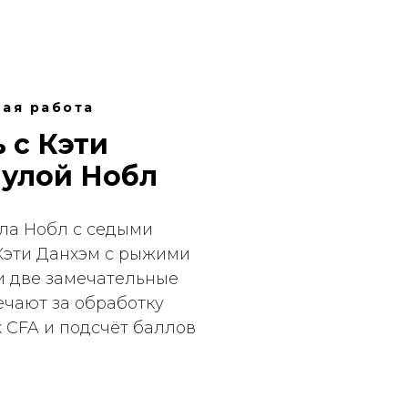
ная работа
 с Кэти
аулой Нобл
ула Нобл с седыми
Кэти Данхэм с рыжими
и две замечательные
чают за обработку
к CFA и подсчёт баллов