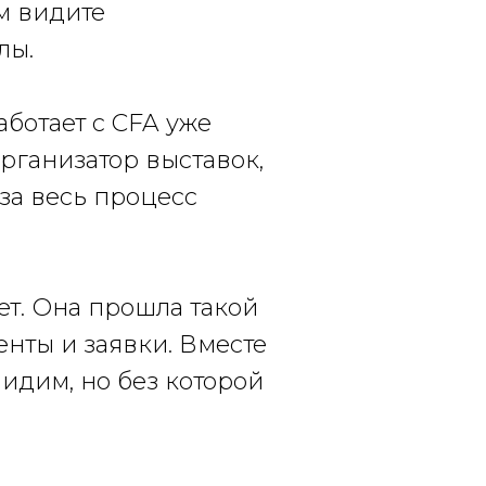
м видите
лы.
аботает с CFA уже
организатор выставок,
за весь процесс
лет. Она прошла такой
нты и заявки. Вместе
видим, но без которой